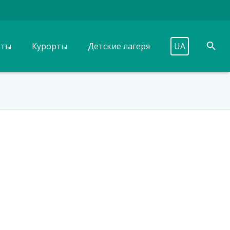
кты
Курорты
Детские лагеря
UA