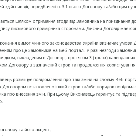
кий здійснив дії, передбачені п. 3.1 цього Договору та/або цим 
адається шляхом отримання згоди від Замовника на приєднання 
дпису письмового примірника сторонами. Дійсний Договір має юрид
виконання вимог чинного законодавства України визначає умови
нням про це Замовників на Веб-порталі. У разі незгоди Замовник
ядком, викладеним в Договорі, протягом 3 (трьох) календарних дні
иком Договору в зазначений строк та продовження користування 
авець розміщує повідомлення про такі зміни на своєму Веб-портал
их Договором встановлено інший строк та/або порядок повідомлен
ка про внесення змін. При цьому Виконавець гарантує та підтв
ю.
оговору та його акцепт;