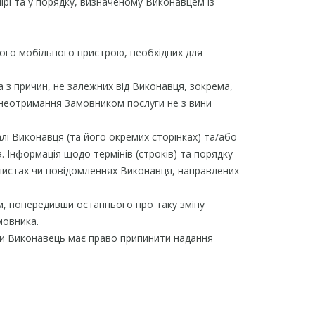
ірі та у порядку, визначеному Виконавцем із
ого мобільного пристрою, необхідних для
 з причин, не залежних від Виконавця, зокрема,
у неотримання Замовником послуги не з вини
лі Виконавця (та його окремих сторінках) та/або
Інформація щодо термінів (строків) та порядку
 листах чи повідомленнях Виконавця, направлених
м, попередивши останнього про таку зміну
мовника.
уги Виконавець має право припинити надання