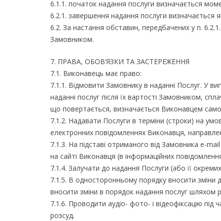
6.1.1. початок надання послуги визначається мом
6.2.1. завершення надання послуги визначається 
6.2. За настання обставин, передбачених у п. 6.2
Замовником.
7. ПРАВА, ОБОВ’ЯЗКИ ТА ЗАСТЕРЕЖЕННЯ
7.1. Виконавець має право:
7.1.1. Відмовити Замовнику в наданні Послуг. У в
наданні послуг після їх вартості Замовником, сп
що повертається, визначається Виконавцем самос
7.1.2. Надавати Послуги в терміни (строки) на ум
електронних повідомленнях Виконавця, направле
7.1.3. На підставі отриманого від Замовника e-ma
на сайті Виконавця (в інформаційних повідомленн
7.1.4. Залучати до надання Послуги (або її окремих
7.1.5. В односторонньому порядку вносити зміни 
вносити зміни в порядок надання послуг шляхом р
7.1.6. Проводити аудіо- фото- і відеофіксацію під
розсуд.