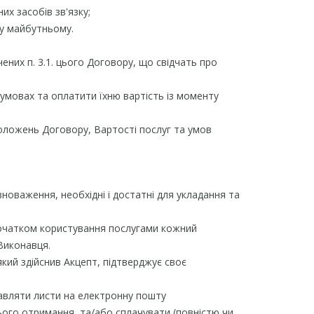
х засобів зв'язку;
 у майбутньому.
них п. 3.1. цього Договору, що свідчать про
умовах та оплатити їхню вартість із моменту
ложень Договору, Вартості послуг та умов
овноваження, необхідні і достатні для укладання та
 початком користування послугами кожний
Виконавця.
який здійснив Акцепт, підтверджує своє
равляти листи на електронну пошту
ього отримання, та/або сплачувати (повністю чи