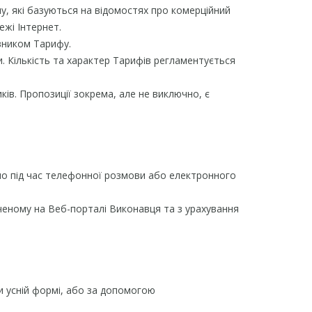
лу, які базуються на відомостях про комерційний
ежі Інтернет.
овником Тарифу.
и. Кількість та характер Тарифів регламентується
ків. Пропозиції зокрема, але не виключно, є
ано під час телефонної розмови або електронного
аченому на Веб-порталі Виконавця та з урахування
и усній формі, або за допомогою