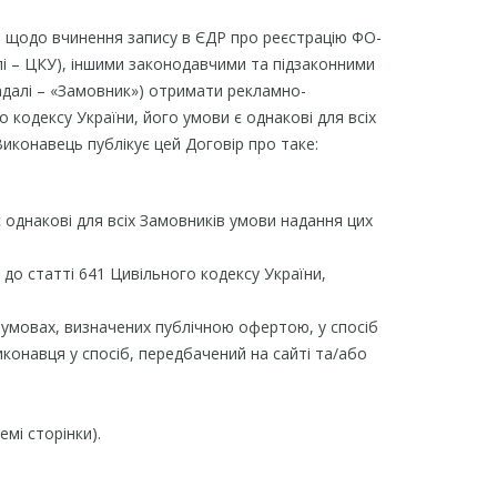
ДР щодо вчинення запису в ЄДР про реєстрацію ФО-
лі – ЦКУ), іншими законодавчими та підзаконними
адалі – «Замовник») отримати рекламно-
о кодексу України, його умови є однакові для всіх
конавець публікує цей Договір про таке:
 однакові для всіх Замовників умови надання цих
 до статті 641 Цивільного кодексу України,
а умовах, визначених публічною офертою, у спосіб
конавця у спосіб, передбачений на сайті та/або
емі сторінки).