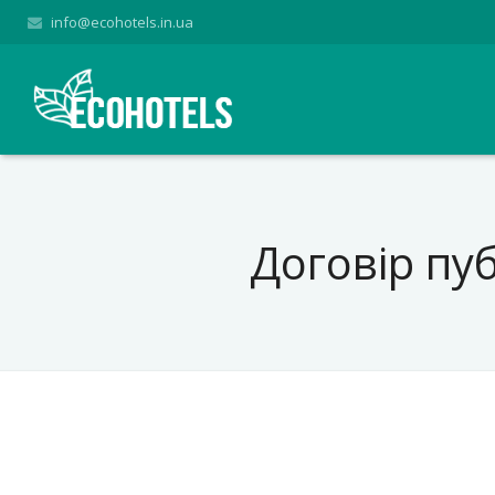
info@ecohotels.in.ua
Договір пу