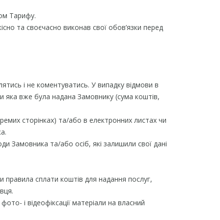
ком Тарифу.
кісно та своєчасно виконав свої обов’язки перед
лятись і не коментуватись. У випадку відмови в
ги яка вже була надана Замовнику (сума коштів,
кремих сторінках) та/або в електронних листах чи
а.
ди Замовника та/або осіб, які залишили свої дані
и правила сплати коштів для надання послуг,
вця.
 фото- і відеофіксації матеріали на власний