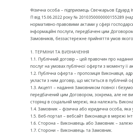
Фізична особа – підприємець Свєчкарьов Едуард І
П від 15.06.2022 року № 2010350000000155289 (на
нормативно-правовими актами у сфері господарсь
інформаційні послуги, передбачені цим Договором. 
Замовників, беззастережне прийняття умов якого
1. ТЕРМІНИ ТА ВИЗНАЧЕННЯ
1.1. Публічний договір – цей правочин про надан
послуг на умовах публічної оферти з моменту її а
1.2. Публічна оферта – пропозиція Виконавця, адр
укласти з ним договір, що міститься в публічній о
1.3. Акцепт – надання Замовником повної і безум
передбачений цим Договором, зокрема, але не вик
сторінці в соціальній мережі, яка належать Викон
1.4. Замовник – фізична або юридична особа, яка 
1.5. Веб-портал – вебсайт Виконавця в мережі Ін
1.6. Сторона – Виконавець або Замовник – залежн
1.7. Сторони – Виконавець та Замовник.