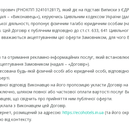
горович (РНОКПП 3241012817), який діє на підставі Виписки з Є
далі – «Виконавець»), керуючись Цивільним кодексом України (да
кої діяльності, пропонує фізичним та/або юридичним особам (н
Цей Договір є публічним відповідно до ст.ст. 633, 641 Цивільног
 вважаються акцептуванням цієї оферти Замовником, для чого Ви
ня та отримання рекламно-інформаційних послуг, який встановлює
кцептування Замовником (надалі – «Договір»).
есована будь-якій фізичній особі або юридичній особі, відповідно
ферті.
овної відповіді Виконавцю на його пропозицію укласти Договір н
лючно, шляхом повної або часткової оплати вартості послуг Ви
авцеві, що свідчить про прийняття ним публічної оферти.
уклала з Виконавцем цей Договір.
тернет, розміщений за адресою:
https://ecohotels.in.ua
(та його окр
о від контексту.