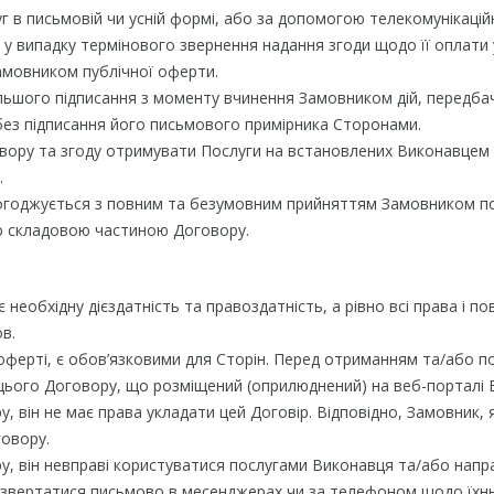
 в письмовій чи усній формі, або за допомогою телекомунікаційни
а у випадку термінового звернення надання згоди щодо її оплати
Замовником публічної оферти.
льшого підписання з моменту вчинення Замовником дій, передбаче
ез підписання його письмового примірника Сторонами.
овору та згоду отримувати Послуги на встановлених Виконавцем 
.
погоджується з повним та безумовним прийняттям Замовником по
ною складовою частиною Договору.
 необхідну дієздатність та правоздатність, а рівно всі права і п
в.
ній оферті, є обов’язковими для Сторін. Перед отриманням та/або
цього Договору, що розміщений (оприлюднений) на веб-порталі 
, він не має права укладати цей Договір. Відповідно, Замовник, 
говору.
ру, він невправі користуватися послугами Виконавця та/або нап
я, звертатися письмово в месенджерах чи за телефоном щодо їхн