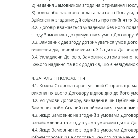
2) надання Замовником згоди на отримання Послуг
3) повна або часткова оплата вартості Послуги, 
Здійснення згаданих дій свідчить про прийняття 
3.2. Договір вважається укладеним без його пода
згоду Замовника дотримуватися умов Договору, б
3.3. Замовник дає згоду дотримуватися умов Дог
вчинення дій, передбачених п. 3.1. цього Договору
3.4. Укладаючи Договір, Замовник автоматично 
їхнього надання та всіх додатків, що є невід’єм
4. ЗАГАЛЬНІ ПОЛОЖЕННЯ
4.1. Кожна Сторона гарантує іншій Стороні, що має
виконання цього Договору відповідно до його умо
4.2. Усі умови Договору, викладені в цій Публіч
Замовник зобов’язаний ознайомитися з умовами 
4.3. Якщо Замовник не згодний з умовами Договору
ознайомлення та згоду з усіма умовами цього До
4.4. Якщо Замовник не згодний з умовами Догово
info@ecohotels.in.ua стосовно їхнього отриманн