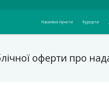
Населені пункти
Курорти
блічної оферти про над