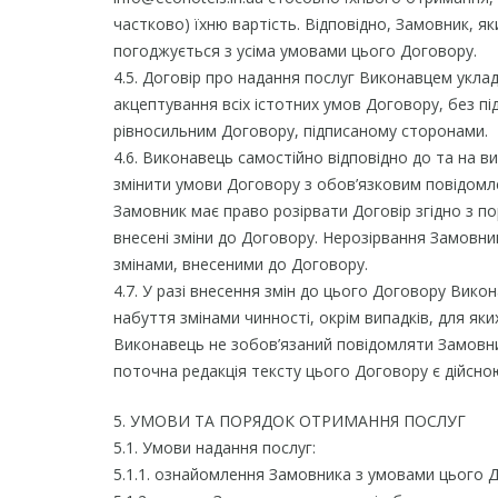
частково) їхню вартість. Відповідно, Замовник, я
погоджується з усіма умовами цього Договору.
4.5. Договір про надання послуг Виконавцем укл
акцептування всіх істотних умов Договору, без пі
рівносильним Договору, підписаному сторонами.
4.6. Виконавець самостійно відповідно до та на 
змінити умови Договору з обов’язковим повідомле
Замовник має право розірвати Договір згідно з пор
внесені зміни до Договору. Нерозірвання Замовн
змінами, внесеними до Договору.
4.7. У разі внесення змін до цього Договору Викон
набуття змінами чинності, окрім випадків, для як
Виконавець не зобов’язаний повідомляти Замовни
поточна редакція тексту цього Договору є дійсно
5. УМОВИ ТА ПОРЯДОК ОТРИМАННЯ ПОСЛУГ
5.1. Умови надання послуг:
5.1.1. ознайомлення Замовника з умовами цього Д