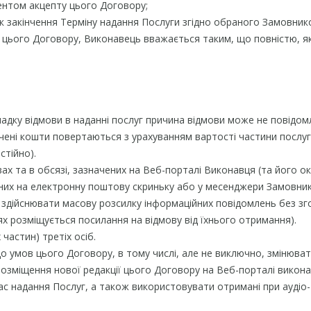
ентом акцепту цього Договору;
як закінчення Терміну надання Послуги згідно обраного Замовни
.1. цього Договору, Виконавець вважається таким, що повністю, я
ипадку відмови в наданні послуг причина відмови може не повідом
лачені кошти повертаються з урахуванням вартості частини послу
тійно).
овах та в обсязі, зазначених на Веб-порталі Виконавця (та його о
них на електронну поштову скриньку або у месенджери Замовник
il здійснювати масову розсилку інформаційних повідомлень без зго
ях розміщується посилання на відмову від їхнього отримання).
 частин) третіх осіб.
до умов цього Договору, в тому числі, але не виключно, змінюват
озміщення нової редакції цього Договору на Веб-порталі викона
 час надання Послуг, а також використовувати отримані при аудіо-