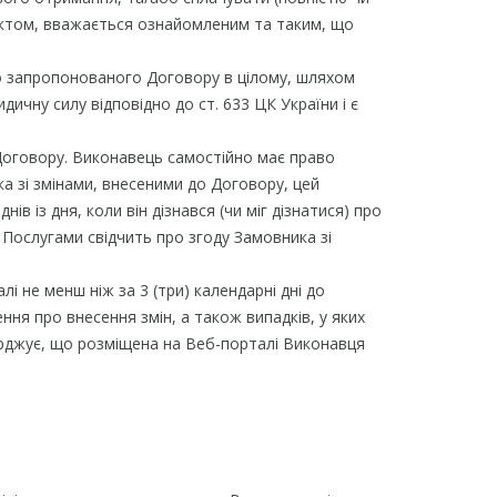
пунктом, вважається ознайомленим та таким, що
до запропонованого Договору в цілому, шляхом
ичну силу відповідно до ст. 633 ЦК України і є
 Договору. Виконавець самостійно має право
а зі змінами, внесеними до Договору, цей
в із дня, коли він дізнався (чи міг дізнатися) про
Послугами свідчить про згоду Замовника зі
і не менш ніж за 3 (три) календарні дні до
ня про внесення змін, а також випадків, у яких
ерджує, що розміщена на Веб-порталі Виконавця