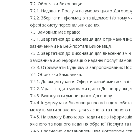
7.2. Обов’язки Виконавця:
7.2.1. Надавати Послуги на умовах цього Договору
7.2.2. Зберігати інформацію та відомості (в тому
сфері захисту персональних даних.
7.3. Замовник має право:
7.3.1. Звертатися до Виконавця для отримання ін
зазначеними на Веб-порталі Виконавця.
7.3.2. Звертатися до Виконавця для внесення змін
Замовника або інформації о наданні послуг Замо
7.3.3. Отримувати будь-яку із запропонованих По
7.4. Обов’язки Замовника:
7.4.1. До акцептування Оферти ознайомитися з її
7.2.2. У разі згоди з умовами цього Договору акц
7.4.3. Виконувати умови цього Договору.
7.4.4. Інформувати Виконавця про всі відомі обст
можуть мати значення, для якісного та повного 
7.4.5. На вимогу Виконавця надати всю інформаці
якісного та повного надання обраної Послуги та
7.4.6. Своєчасно у встановлені цим Договором ст