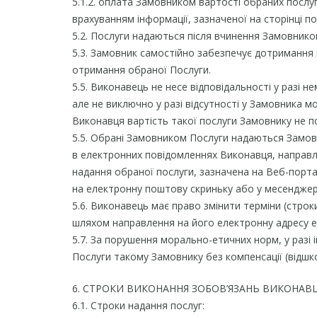
5.1.2. оплата Замовником вартості обраних послуг
врахуванням інформації, зазначеної на сторінці п
5.2. Послуги надаються після вчинення Замовнико
5.3. Замовник самостійно забезпечує дотримання
отримання обраної Послуги.
5.5. Виконавець не несе відповідальності у разі
але не виключно у разі відсутності у Замовника 
Виконавця вартість такої послуги Замовнику не п
5.5. Обрані Замовником Послуги надаються Замовни
в електронних повідомленнях Виконавця, направл
надання обраної послуги, зазначена на Веб-порта
на електронну поштову скриньку або у месенджер
5.6. Виконавець має право змінити терміни (стро
шляхом направлення на його електронну адресу е
5.7. За порушення морально-етичних норм, у разі
Послуги такому Замовнику без компенсації (відшко
6. СТРОКИ ВИКОНАННЯ ЗОБОВ’ЯЗАНЬ ВИКОНАВ
6.1. Строки надання послуг: