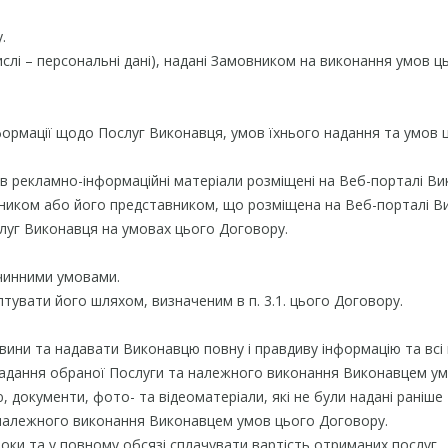
.
 числі – персональні дані), надані Замовником на виконання умов
формації щодо Послуг Виконавця, умов їхнього надання та умов ц
 в рекламно-інформаційні матеріали розміщені на Веб-порталі Ви
вником або його представником, що розміщена на Веб-порталі В
слуг Виконавця на умовах цього Договору.
 чинними умовами.
ептувати його шляхом, визначеним в п. 3.1. цього Договору.
авини та надавати Виконавцю повну і правдиву інформацію та всі 
надання обраної Послуги та належного виконання Виконавцем ум
ю, документи, фото- та відеоматеріали, які не були надані раніш
 належного виконання Виконавцем умов цього Договору.
роки та у повному обсязі сплачувати вартість отриманих послуг.