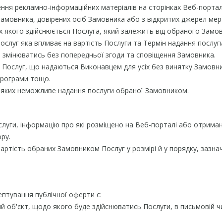
щення рекламно-інформаційних матеріалів на сторінках Веб-порта
амовника, довірених осіб Замовника або з відкритих джерел мер
ках якого здійснюється Послуга, який залежить від обраного Зам
ослуг яка впливає на вартість Послуги та Термін надання послуг
 змінюватись без попередньої згоди та сповіщення Замовника.
до Послуг, що надаються Виконавцем для усіх без винятку Замовни
 програми тощо.
ня яких неможливе надання послуги обраної Замовником.
слуги, інформацію про які розміщено на Веб-порталі або отрим
ру.
артість обраних Замовником Послуг у розмірі й у порядку, зазн
птування публічної оферти є:
й об'єкт, щодо якого буде здійснюватись Послуги, в письмовій ч