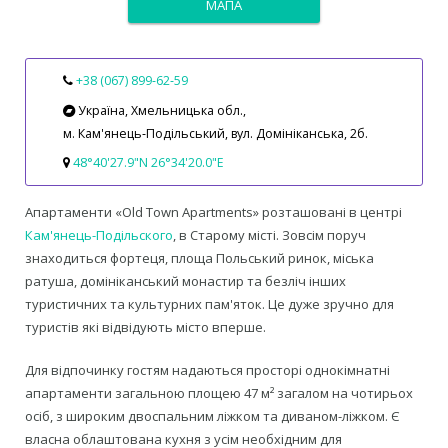
МАПА
+38 (067) 899‑62‑59
Україна, Хмельницька обл.,
м. Кам'янець‑Подільський, вул. Домініканська, 2б.
48°40'27.9"N 26°34'20.0"E
Апартаменти «Old Town Apartments» розташовані в центрі
Кам'янець-Подільского
, в Старому місті. Зовсім поруч
знаходиться фортеця, площа Польський ринок, міська
ратуша, домініканський монастир та безліч інших
туристичних та культурних пам'яток. Це дуже зручно для
туристів які відвідують місто вперше.
Для відпочинку гостям надаються просторі однокімнатні
апартаменти загальною площею 47 м² загалом на чотирьох
осіб, з широким двоспальним ліжком та диваном-ліжком. Є
власна облаштована кухня з усім необхідним для