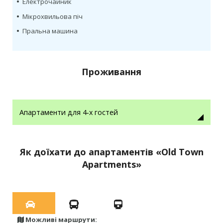
•
Електрочайник
•
Мікрохвильова піч
•
Пральна машина
Проживання
Апартаменти для 4‑х гостей
Як доїхати до апартаментів «Old Town
Apartments»
Можливі маршрути: