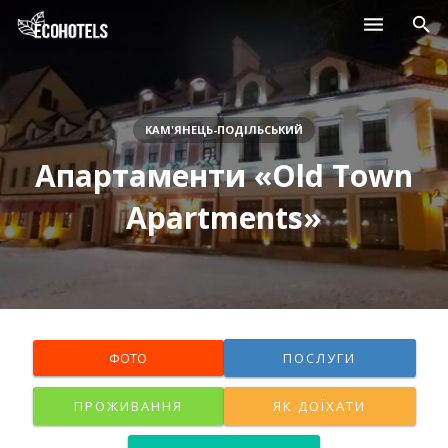
Населені пункти
Курорти
КАМ'ЯНЕЦЬ-ПОДІЛЬСЬКИЙ
Апартаменти «Old Town
Дитячі табори
Apartments»
Магазини
Нерухомість
ФОТО
ПОСЛУГИ
ПРОЖИВАННЯ
ЯК ДОЇХАТИ