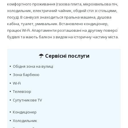
комфортного проживання (газова плита, мікрохвильова піч,
холодильник, електричний чайник, обідній стіл зі стільцями,
посуд). В санвузлі знаходиться пральна машина, душова
кабіна, туалет, умивальник. Встановлено кондиціонер,
працює Wi-Fi. Апартаменти розташовані на другому поверсі
будівлі та мають балкон з видом на історичну частину міста.
Сервісні послуги
•
Обідня зона на вулиці
•
Зона барбекю
•
Wi-Fi
•
Телевізор
•
Супутникове TV
•
Кондиціонер
•
Холодильник