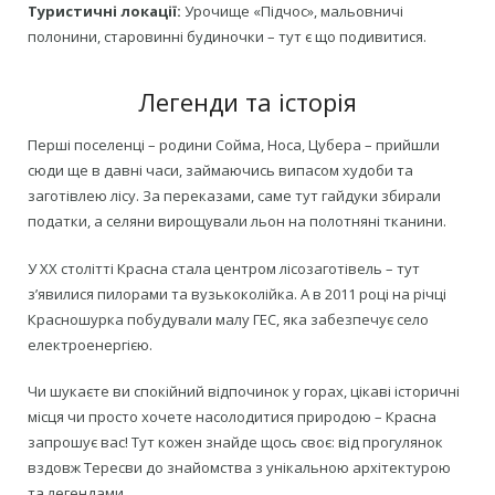
Туристичні локації:
Урочище «Підчос», мальовничі
полонини, старовинні будиночки – тут є що подивитися.
Легенди та історія
Перші поселенці – родини Сойма, Носа, Цубера – прийшли
сюди ще в давні часи, займаючись випасом худоби та
заготівлею лісу. За переказами, саме тут гайдуки збирали
податки, а селяни вирощували льон на полотняні тканини.
У ХХ столітті Красна стала центром лісозаготівель – тут
з’явилися пилорами та вузькоколійка. А в 2011 році на річці
Красношурка побудували малу ГЕС, яка забезпечує село
електроенергією.
Чи шукаєте ви спокійний відпочинок у горах, цікаві історичні
місця чи просто хочете насолодитися природою – Красна
запрошує вас! Тут кожен знайде щось своє: від прогулянок
вздовж Тересви до знайомства з унікальною архітектурою
та легендами.