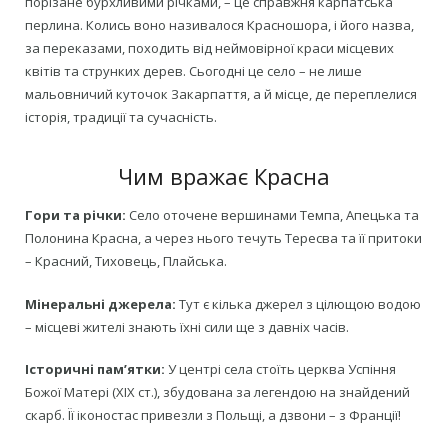
порізане бурхливими річками, – це справжня карпатська
перлина. Колись воно називалося Красношора, і його назва,
за переказами, походить від неймовірної краси місцевих
квітів та струнких дерев. Сьогодні це село – не лише
мальовничий куточок Закарпаття, а й місце, де переплелися
історія, традиції та сучасність.
Чим вражає Красна
Гори та річки:
Село оточене вершинами Темпа, Апецька та
Полонина Красна, а через нього течуть Тересва та її притоки
– Красний, Тиховець, Плайська.
Мінеральні джерела:
Тут є кілька джерел з цілющою водою
– місцеві жителі знають їхні сили ще з давніх часів.
Історичні пам’ятки:
У центрі села стоїть церква Успіння
Божої Матері (XIX ст.), збудована за легендою на знайдений
скарб. Її іконостас привезли з Польщі, а дзвони – з Франції!