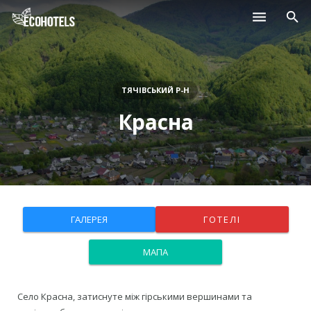
Населені пункти
Курорти
ТЯЧІВСЬКИЙ Р-Н
Красна
Дитячі табори
Магазини
Нерухомість
ГАЛЕРЕЯ
ГОТЕЛІ
МАПА
Село Красна, затиснуте між гірськими вершинами та