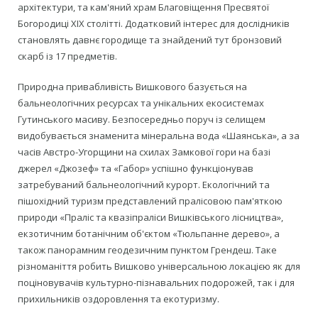
архітектури, та кам'яний храм Благовіщення Пресвятої
Богородиці XIX столітті. Додатковий інтерес для дослідників
становлять давнє городище та знайдений тут бронзовий
скарб із 17 предметів.
Природна привабливість Вишкового базується на
бальнеологічних ресурсах та унікальних екосистемах
Гутинського масиву. Безпосередньо поруч із селищем
видобувається знаменита мінеральна вода «Шаянська», а за
часів Австро-Угорщини на схилах Замкової гори на базі
джерел «Джозеф» та «Габор» успішно функціонував
затребуваний бальнеологічний курорт. Екологічний та
пішохідний туризм представлений пралісовою пам'яткою
природи «Праліс та квазіпраліси Вишківського лісництва»,
екзотичним ботанічним об'єктом «Тюльпанне дерево», а
також панорамним геодезичним пунктом Грендеш. Таке
різноманіття робить Вишково універсальною локацією як для
поціновувачів культурно-пізнавальних подорожей, так і для
прихильників оздоровлення та екотуризму.