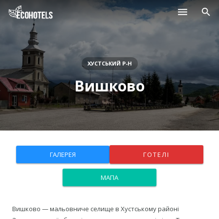
Населені пункти
Курорти
ХУСТСЬКИЙ Р-Н
Вишково
Дитячі табори
Магазини
Нерухомість
ГАЛЕРЕЯ
ГОТЕЛІ
МАПА
Вишково — мальовниче селище в Хустському районі