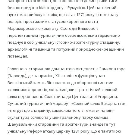
Закарпатської області, розташоване в долині річки Тиси
безпосередньо біля кордону з Румунією. Цей населений
пункт має глибоку історію, що сягає 1271 року, і свого часу
володів престижним статусом коронного міста
Марамороського комітату. Сьогодні Вишково є
перспективним туристичним осередком, який гармонійно
поєднує в собі унікальну історико-архітектурну спадщину,
археологічні таємниці та потужний природно-рекреаційний
потенціал.
Головною історичною домінантою місцевості є Замкова гора
(Вархедь), де наприкінці XIII століття функціонував
Вишківський замок. Він належав до оборонної системи
«соляних» форпостів, які захищали стратегічний соляний
шлях від копалень Солотвина до Центральної Угорщини.
Сучасний туристичний маршрут «Соляний шлях Закарпаття»
інтегрує цю спадщину, символом чого є тематична міні-
скульптура солекопа у центральному парку селища.
Шанувальники старовини та архітектури знайдете тут
унікальну Реформатську церкву 1281 року, що є пам'яткою