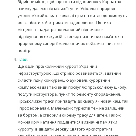
Відмінне місце, щоб провести відпочинок у Карпатах
взимку далеко від міської суєти. Унікальні природні
умови, м'який клімат, лояльні ціни на житло допоможуть
розслабитися й отримати задоволення. Ця тиха
місцевість надає різноплановий відпочинок —
відвідування екскурсій та огляд визначних пам'яток в
природному синергії мальовничих пейзажів і чистого
повітря.
Плай
.
Ще один гірськолижний курорт України з
інфраструктурою, що стрімко розвивається, здатний
скласти гідну конкуренцію Буковелі. Курортний
комплекс надає такі види послуг як: гірськолижну школу,
послуги інструктора, пункт по ремонту спорядження.
Гірськолижні траси припадуть до смаку як новачкам, так
і професіоналам. Маленьких туристів теж не залишили
за бортом, а створили окрему трасу для дітей. Також
можна крім катання подивитися визначні пам'ятки
курорту: відвідати церкву Святого Архистратига