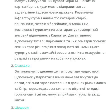
Мабуть, найсучасніший курорт України — візитна
картка Карпат, куди можна відправитися за
адреналіном і дозою нових вражень. Розвинена
інфраструктура з наявністю котеджів, садиб,
пансіонатів, готелів з басейнами, а також СПА-
комплексів і туристичних вілл гарантує комфортний
зимовий відпочинок у Карпатах. Для активного
відпочинку тут є 16 підйомників та 57 кілометрів гірських
лижних трас різного рівня складності. Фішками цього
курорту є такі незвичайні розваги, як нічна екскурсія на
ратраці та прогулянки на собачих упряжках.
Славське
.
Оптимальне поєднання цін та послуг, що надаються!
Відпочинок у Карпатах взимку може затягнутися до
весни, оскільки вдале поселення в долинах річок Славка
та Опір, перешкоджає виникненню вітряної погоди, і
гори, оповиті снігом, можуть приймати туристів аж до
квітня.
Шешори
.