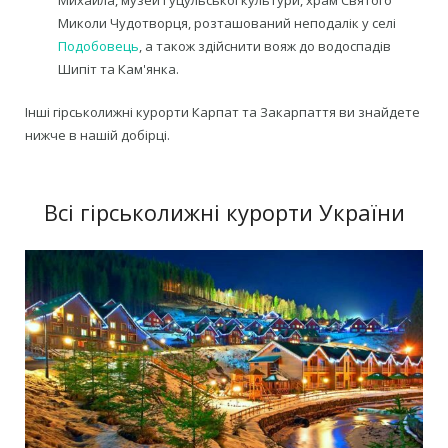
Михайла, музей Гуцульської культури, храм Святого
Миколи Чудотворця, розташований неподалік у селі
Подобовець
, а також здійснити вояж до водоспадів
Шипіт та Кам'янка.
Інші гірськолижні курорти Карпат та Закарпаття ви знайдете
нижче в нашій добірці.
Всі гірськолижні курорти України