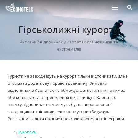
Населені пункти
Гірськолижні курорти
Курорти
Активний відпочинок у Карпатах для новачків та
екстремалів
Дитячі табори
Магазини
Туристи не завжди їдуть на курорт тільки відпочивати, але й
Нерухомість
отримати додаткову порцію адреналіну. Зимовий
відпочинок в Карпатах не обмежується катанням на лижах
або ковзанах. Для проведення відпочинку в Карпатах
взимку відпочиваючим можуть бути запропоновані
квадроцикли, снігоходи, електроскутери «Segway».
Розглянемо кілька цікавих гірськолижних курортів України.
Буковель
.