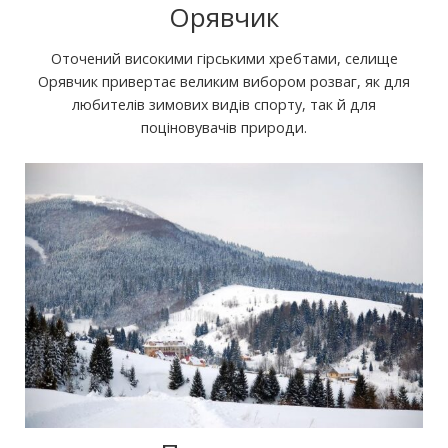
Орявчик
Оточений високими гірськими хребтами, селище
Орявчик привертає великим вибором розваг, як для
любителів зимових видів спорту, так й для
поціновувачів природи.