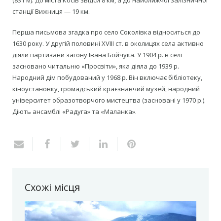
станції Вижниця — 19 км.
Перша письмова згадка про село Соколівка відноситься до
1630 року. У другій половині XVIII ст. в околицях села активно
діяли партизани загону Івана Бойчука. У 1904 р. в селі
засновано читальню «Просвіти», яка діяла до 1939 р.
Народний дім побудований у 1968 р. Він включає бібліотеку,
кіноустановку, громадський краєзнавчий музей, народний
університет образотворчого мистецтва (засновані у 1970 р.).
Діють ансамблі «Радуга» та «Маланка».
Схожі місця