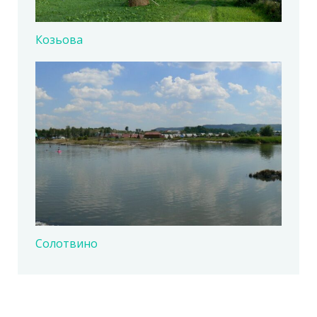
Козьова
Солотвино