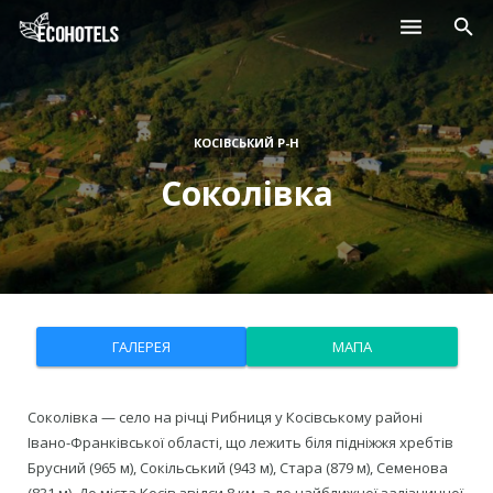
Населені пункти
Курорти
КОСІВСЬКИЙ Р-Н
Соколівка
Дитячі табори
Магазини
Нерухомість
ГАЛЕРЕЯ
МАПА
Соколівка — село на річці Рибниця у Косівському районі
Івано-Франківської області, що лежить біля підніжжя хребтів
Брусний (965 м), Сокільський (943 м), Стара (879 м), Семенова
(831 м). До міста Косів звідси 8 км, а до найближчої залізничної