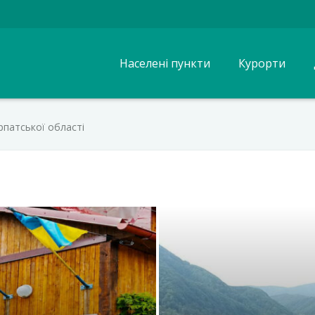
Населені пункти
Курорти
рпатської області