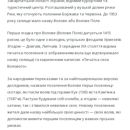
Закарпатській області України, відомий курортний та
туристичний центр. Розташований у вузькій долині річки
Ріки, яку оточують полонини Боржава та Червона. До 1953
року селище мало назву Волове або Волове Поле.
Перша згадка про Волове (Волове Поле) датується 1415
роком, це було одне з володінь угорських феодалів Урмезеїв.
Згодом — Довгаїв, Липчаїв. З середини XIX століття відома
печатка поселення із зображенням вола (що відтворювало
назву селища) та кириличним написом: «Печатка села
Волового».
За народними переказами та за найпоширенішою версією
дослідників, назвали поселення Волове перші поселенці-
скотарі, які пасли волів під горами Кук (1365 м) та Кам'янка
(1587 м). Пастухи будували собі колиби, а згодом — невеликі
хатини, так і з'явилося невелике село. Новому поселенню
жителі дали назву найбільшої своєї цінності — своїх волів, які
допомогли вижити першим поселенцям у важких гірських
умовах.