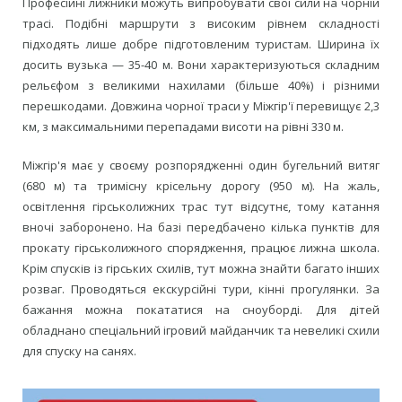
Професійні лижники можуть випробувати свої сили на чорній
трасі. Подібні маршрути з високим рівнем складності
підходять лише добре підготовленим туристам. Ширина їх
досить вузька — 35-40 м. Вони характеризуються складним
рельєфом з великими нахилами (більше 40%) і різними
перешкодами. Довжина чорної траси у Міжгір'ї перевищує 2,3
км, з максимальними перепадами висоти на рівні 330 м.
Міжгір'я має у своєму розпорядженні один бугельний витяг
(680 м) та тримісну крісельну дорогу (950 м). На жаль,
освітлення гірськолижних трас тут відсутнє, тому катання
вночі заборонено. На базі передбачено кілька пунктів для
прокату гірськолижного спорядження, працює лижна школа.
Крім спусків із гірських схилів, тут можна знайти багато інших
розваг. Проводяться екскурсійні тури, кінні прогулянки. За
бажання можна покататися на сноуборді. Для дітей
обладнано спеціальний ігровий майданчик та невеликі схили
для спуску на санях.