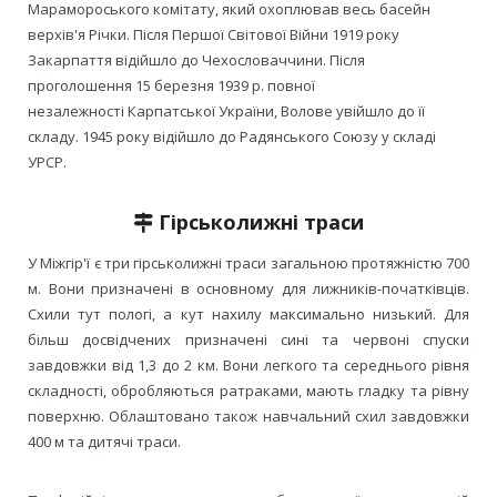
Марамороського комітату, який охоплював весь басейн
верхів'я Річки. Після Першої Світової Війни 1919 року
Закарпаття відійшло до Чехословаччини. Після
проголошення 15 березня 1939 р. повної
незалежності Карпатської України, Волове увійшло до її
складу. 1945 року відійшло до Радянського Союзу у складі
УРСР.
Гірськолижні траси
У Міжгір'ї є три гірськолижні траси загальною протяжністю 700
м. Вони призначені в основному для лижників-початківців.
Схили тут пологі, а кут нахилу максимально низький. Для
більш досвідчених призначені сині та червоні спуски
завдовжки від 1,3 до 2 км. Вони легкого та середнього рівня
складності, обробляються ратраками, мають гладку та рівну
поверхню. Облаштовано також навчальний схил завдовжки
400 м та дитячі траси.