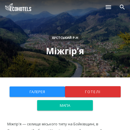
Населені пункти
Курорти
ХУСТСЬКИЙ Р-Н
Міжгір’я
Дитячі табори
Магазини
Нерухомість
ГАЛЕРЕЯ
ГОТЕЛІ
МАПА
Міжгір'я — селище міського типу на Бойківщині, в