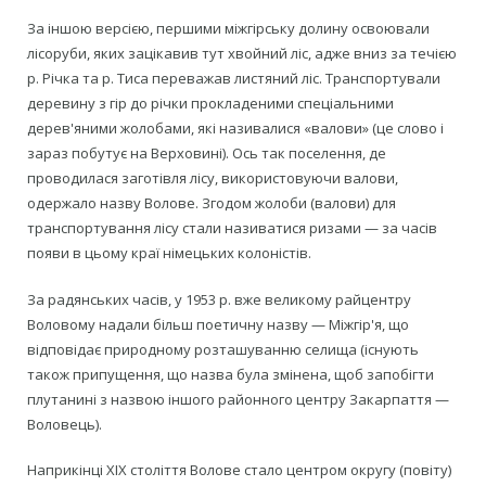
За іншою версією, першими міжгірську долину освоювали
лісоруби, яких зацікавив тут хвойний ліс, адже вниз за течією
р. Річка та р. Тиса переважав листяний ліс. Транспортували
деревину з гір до річки прокладеними спеціальними
дерев'яними жолобами, які називалися «валови» (це слово і
зараз побутує на Верховині). Ось так поселення, де
проводилася заготівля лісу, використовуючи валови,
одержало назву Волове. Згодом жолоби (валови) для
транспортування лісу стали називатися ризами — за часів
появи в цьому краї німецьких колоністів.
За радянських часів, у 1953 р. вже великому райцентру
Воловому надали більш поетичну назву — Міжгір'я, що
відповідає природному розташуванню селища (існують
також припущення, що назва була змінена, щоб запобігти
плутанині з назвою іншого районного центру Закарпаття —
Воловець).
Наприкінці ХІХ століття Волове стало центром округу (повіту)