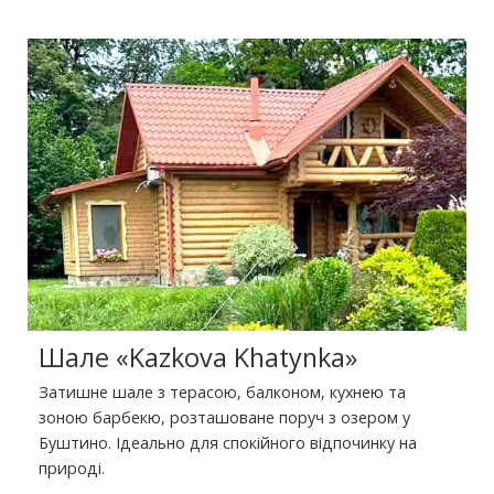
Шале «Kazkova Khatynka»
Затишне шале з терасою, балконом, кухнею та
зоною барбекю, розташоване поруч з озером у
Буштино. Ідеально для спокійного відпочинку на
природі.