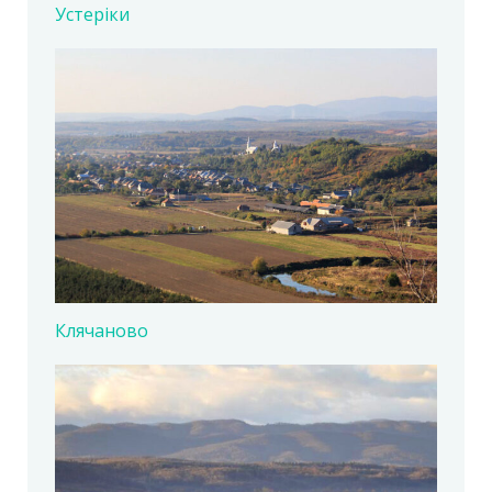
Устеріки
Клячаново