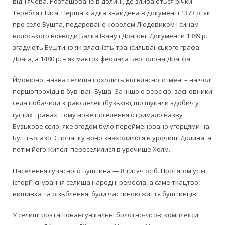
від Тячева. Розташоване в долині, де зливаються річки
Теребля і Тиса. Перша згадка знайдена в документі 1373 р. як
про село Бушта, подароване королем Людовиком I синам
волоського воєводи Балка Івану і Драгові. Документи 1389 р.
згадують Буштино як власність трансильванського графа
Драга, а 1480 р. – як маєток феодала Бертолона Драгфа.
Ймовірно, назва селища походить від власного імені – на чолі
першопрохідців був Іван Буща. За іншою версією, засновники
села побачили зграю лелек (бузьків), що шукали здобич у
густих травах. Тому нове поселення отримало назву
Бузькове село, яке згодом було перейменовано угорцями на
Буштьогазо. Спочатку воно знаходилося в урочищі Долина, а
потім його жителі переселилися в урочище Холм.
Населення сучасного Буштина — 8 тисяч осіб. Протягом усієї
історії існування селища народні ремесла, а саме ткацтво,
вишивка та різьблення, були частиною життя буштинців.
У селищі розташовані унікальні болотно-лісові комплекси