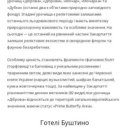
урочищ «Діброва», «Діброви», «Мочар», «Мочарка» та
«Дубки» (останні два є об'єктами природно-заповідного
фонду). Згадані урочища є реліктовими залишками
останнього льодовикового періоду і мають виняткову
природоохоронну важливість та особливе значення. На
сьогодні — це останній на рівнинній частині Закарпаття
залишок реліктових екосистем зі своєрідною флорою та
фауною безхребетних.
Особливу цінність становлять фрагменти сфагнових боліт
(торфовищ) та багновищ з унікальним рослинним і
тваринним світом, деякі види яких занесені до Червоної
книги України (нарцис вузьколистий, шафран банатський,
кумка жовточерева тощо). За найвищим у Закарпатті
різноманіттям денних метеликів (82 види) ліси урочища
«Діброва» відносяться до територій загальноєвропейського
значення, маючи статус «Prime Butterfly Area».
Готелі Буштино