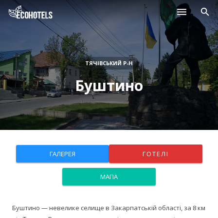
Населені пункти
Курорти
ТЯЧІВСЬКИЙ Р-Н
Буштино
Дитячі табори
Магазини
Нерухомість
ГАЛЕРЕЯ
ГОТЕЛІ
МАПА
Буштино — невелике селище в Закарпатській області, за 8 км