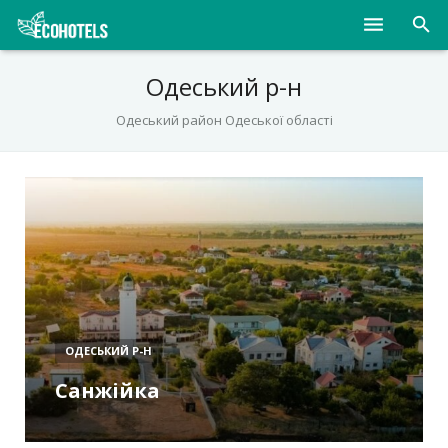
Населені пункти
Одеський р-н
Курорти
Одеський район Одеської області
Дитячі табори
Магазини
Нерухомість
ОДЕСЬКИЙ Р-Н
Санжійка