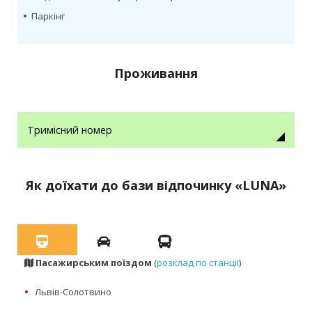
•
Паркінг
Проживання
Тримісний номер
Як доїхати до бази відпочинку «LUNA»
Пасажирським поїздом
(
розклад по станції
)
•
Львів-Солотвино