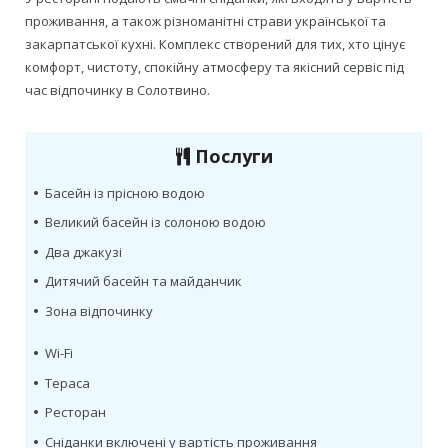
проживання, а також різноманітні страви української та
закарпатської кухні. Комплекс створений для тих, хто цінує
комфорт, чистоту, спокійну атмосферу та якісний сервіс під
час відпочинку в Солотвино.
Послуги
•
Басейн із прісною водою
•
Великий басейн із солоною водою
•
Два джакузі
•
Дитячий басейн та майданчик
•
Зона відпочинку
•
Wi-Fi
•
Тераса
•
Ресторан
•
Сніданки включені у вартість проживання