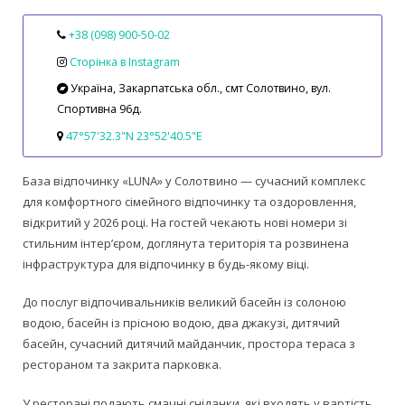
+38 (098) 900‑50‑02
Сторінка в Instagram
Україна, Закарпатська обл., смт Солотвино, вул.
Спортивна 96д.
47°57'32.3"N 23°52'40.5"E
База відпочинку «LUNA» у Солотвино — сучасний комплекс
для комфортного сімейного відпочинку та оздоровлення,
відкритий у 2026 році. На гостей чекають нові номери зі
стильним інтер’єром, доглянута територія та розвинена
інфраструктура для відпочинку в будь-якому віці.
До послуг відпочивальників великий басейн із солоною
водою, басейн із прісною водою, два джакузі, дитячий
басейн, сучасний дитячий майданчик, простора тераса з
рестораном та закрита парковка.
У ресторані подають смачні сніданки, які входять у вартість