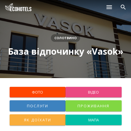
Населені пункти
Курорти
СОЛОТВИНО
База відпочинку «Vasok»
Дитячі табори
Магазини
Нерухомість
ФОТО
ВІДЕО
ПОСЛУГИ
ПРОЖИВАННЯ
ЯК ДОЇХАТИ
МАПА