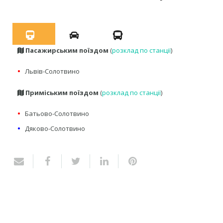
Пасажирським поїздом
(
розклад по станції
)
•
Львів-Солотвино
Приміським поїздом
(
розклад по станції
)
•
Батьово-Солотвино
•
Дяково-Солотвино