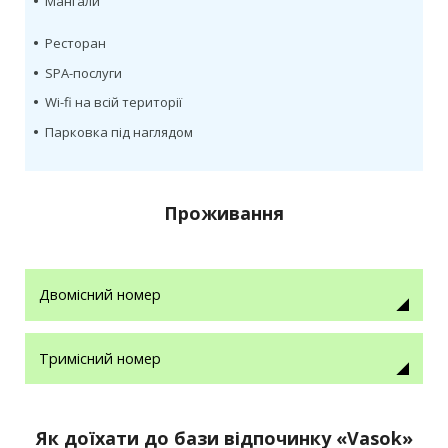
•
Мангали
•
Ресторан
•
SPA-послуги
•
Wi-fi на всій території
•
Парковка під наглядом
Проживання
Двомісний номер
Тримісний номер
Як доїхати до бази відпочинку «Vasok»