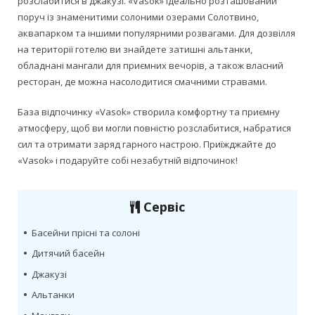
розслабитися в джакузі. «Vasok» ідеально розташований
поруч із знаменитими солоними озерами Солотвино,
аквапарком та іншими популярними розвагами. Для дозвілля
на території готелю ви знайдете затишні альтанки,
обладнані мангали для приємних вечорів, а також власний
ресторан, де можна насолодитися смачними стравами.
База відпочинку «Vasok» створила комфортну та приємну
атмосферу, щоб ви могли повністю розслабитися, набратися
сил та отримати заряд гарного настрою. Приїжджайте до
«Vasok» і подаруйте собі незабутній відпочинок!
Сервіс
•
Басейни прісні та солоні
•
Дитячий басейн
•
Джакузі
•
Альтанки