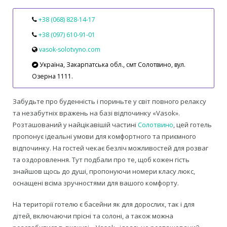
+38 (068) 828-14-17
+38 (097) 610-91-01
vasok-solotvyno.com
Україна, Закарпатська обл., смт Солотвино, вул.
Озерна 1111.
Забудьте про буденність і пориньте у світ повного релаксу
та незабутніх вражень на базі відпочинку «Vasok».
Розташований у найцікавішій частині
Солотвино
, цей готель
пропонує ідеальні умови для комфортного та приємного
відпочинку. На гостей чекає безліч можливостей для розваг
та оздоровлення. Тут подбали про те, щоб кожен гість
знайшов щось до душі, пропонуючи номери класу люкс,
оснащені всіма зручностями для вашого комфорту.
На території готелю є басейни як для дорослих, так і для
дітей, включаючи прісні та солоні, а також можна