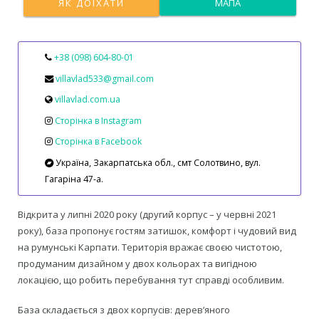
ЯК ДОЇХАТИ
МАПА
+38 (098) 604-80-01
villavlad533@gmail.com
villavlad.com.ua
Сторінка в Instagram
Сторінка в Facebook
Україна, Закарпатська обл., смт Солотвино, вул.
Гагаріна 47-а.
Відкрита у липні 2020 року (другий корпус – у червні 2021
року), база пропонує гостям затишок, комфорт і чудовий вид
на румунські Карпати. Територія вражає своєю чистотою,
продуманим дизайном у двох кольорах та вигідною
локацією, що робить перебування тут справді особливим.
База складається з двох корпусів: дерев’яного