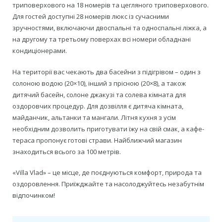
триповерхового на 18 номерів та цегляного триповерхового.
Для гостей доступні 28 номерів люкс із сучасними
зручностями, включаючи двоспальні та односпальні ліжка, а
на другому та третьому поверхах всі номери обладнані
кондиціонерами.
На території вас чекають два басейни з підігрівом – один з
солоною водою (20×10), інший з прісною (20×8), а також
дитячий басейн, солоне джакузі та солева кімната для
оздоровчих процедур. Для дозвілля є дитяча кімната,
майданчик, альтанки та мангали. Літня кухня з усім
необхідним дозволить приготувати їжу на свій смак, а кафе-
тераса пропонує готові страви. Найближчий магазин
знаходиться всього за 100 метрів.
«Villa Vlad» – це місце, де поєднуються комфорт, природа та
оздоровлення. Приїжджайте та насолоджуйтесь незабутнім
відпочинком!