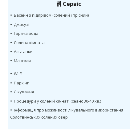
Сервіс
•
Басейн з підігрівом (солений і прісний)
•
Джакузі
•
Гаряча вода
•
Солева кімната
•
Альтанки
•
Мангали
•
Wi-Fi
•
Паркінг
•
Лікування
•
Процедури у соленій кімнаті (сеанс 30-40 хв.)
•
Інформація про можливості лікувального використання
Солотвинських солених озер