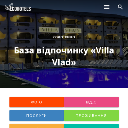
Населені пункти
Курорти
СОЛОТВИНО
База відпочинку «Villa
Дитячі табори
Vlad»
Магазини
Нерухомість
ФОТО
ВІДЕО
ПОСЛУГИ
ПРОЖИВАННЯ