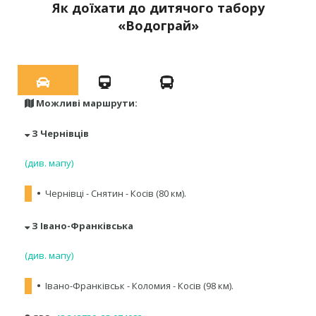
Як доїхати до дитячого табору
«Водограй»
Можливі маршрути:
З Чернівців
(див. мапу)
•
Чернівці - Снятин - Косів (80 км).
З Івано-Франківська
(див. мапу)
•
Івано-Франківськ - Коломия - Косів (98 км).