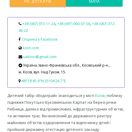
ЯК ДОЇХАТИ
МАПА
+38 (067) 973-11-24
,
+38 (097) 900-07-00
,
+38 (067) 372-
46-22
Сторінка у Facebook
kzori.com
uakzori@gmail.com
Україна, Івано-Франківська обл., Косівський р-н.,
м. Косів, вул. Над Гуком, 15.
48°18'45.9"N 25°04'26.7"E
Дитячий табір «Водограй» знаходиться у місті
Косів
, поблизу
підніжжя Покутсько-Буковинських Карпат на березі річки
Рибниця, далеко від промислових, інфраструктурних об'єктів,
та активних трас. Він внесений до державного реєстру
майнових об'єктів оздоровлення та відпочинку дітей і
пройшов державну атестацію дитячого закладу