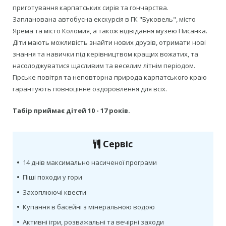
приготування карпатських сирів та гончарства.
Запланована автобусна екскурсія в ГК "Буковель", місто
Ярема та місто Коломия, а також відвідання музею Писанка.
Діти мають можливість знайти нових друзів, отримати нові
знання та навички під керівництвом кращих вожатих, та
насолоджуватися щасливим та веселим літнім періодом.
Гірське повітря та неповторна природа карпатського краю
гарантують повноцінне оздоровлення для всіх.
Табір приймає дітей 10 - 17 років.
Сервіс
•
14 днів максимально насиченої програми
•
Піші походи у гори
•
Захоплюючі квести
•
Купання в басейні з мінеральною водою
•
Активні ігри, розважальні та вечірні заходи