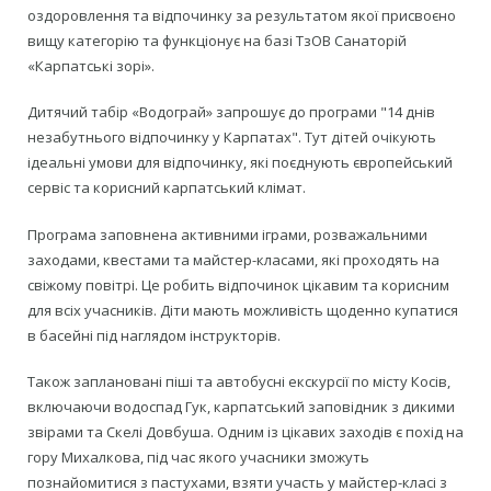
оздоровлення та відпочинку за результатом якої присвоєно
вищу категорію та функціонує на базі ТзОВ Санаторій
«Карпатські зорі».
Дитячий табір «Водограй» запрошує до програми "14 днів
незабутнього відпочинку у Карпатах". Тут дітей очікують
ідеальні умови для відпочинку, які поєднують європейський
сервіс та корисний карпатський клімат.
Програма заповнена активними іграми, розважальними
заходами, квестами та майстер-класами, які проходять на
свіжому повітрі. Це робить відпочинок цікавим та корисним
для всіх учасників. Діти мають можливість щоденно купатися
в басейні під наглядом інструкторів.
Також заплановані піші та автобусні екскурсії по місту Косів,
включаючи водоспад Гук, карпатський заповідник з дикими
звірами та Скелі Довбуша. Одним із цікавих заходів є похід на
гору Михалкова, під час якого учасники зможуть
познайомитися з пастухами, взяти участь у майстер-класі з