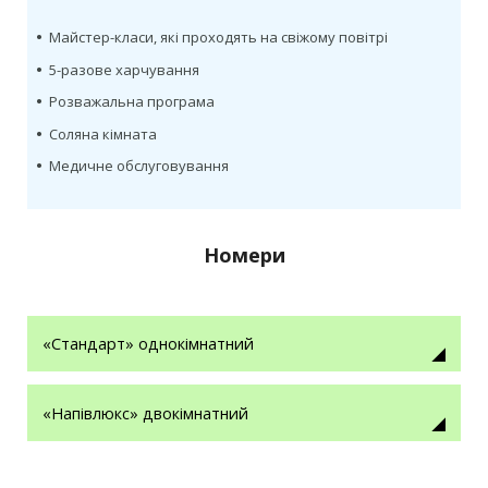
•
Майстер-класи, які проходять на свіжому повітрі
•
5-разове харчування
•
Розважальна програма
•
Соляна кімната
•
Медичне обслуговування
Номери
«Стандарт» однокімнатний
«Напівлюкс» двокімнатний