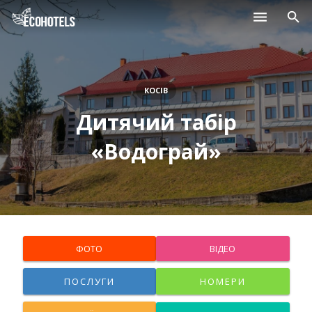
Населені пункти
Курорти
КОСІВ
Дитячий табір
Дитячі табори
«Водограй»
Магазини
Нерухомість
ФОТО
ВІДЕО
ПОСЛУГИ
НОМЕРИ