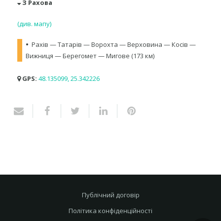
З Рахова
(див. мапу)
•
Рахів — Татарів — Ворохта — Верховина — Косів —
Вижниця — Берегомет — Мигове (173 км)
GPS:
48.135099, 25.342226
Публічний договір
Політика конфіденційності