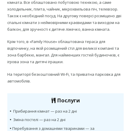
кімната. Все облаштовано побутовою технікою, а саме
холодильник, плита, чайник, мікрохвильова піч, телевізор.
Також є необхідний посуд. На другому поверсі розміщено дві
спальні кімнати з неймовірними краєвидами та виходом на
балкон, для зручності є дитяче ліжечко, ванна кімната.
Крім того, в «Family House» облаштована тераса для
відпочинку, на якій розміщений стіл для великої компанії та
зона барбекю, мангал. Для найменших гостей будиночків, є
ігрова зона та дитячі іграшки.
На території безкоштовний Wi-Fi, та приватна парковка для
автомобілів.
Послуги
•
Прибирання кімнат — раз на 2 дні
•
Зміна постелі — раз на 2 дні
•
Перебування з домашніми тваринами — за