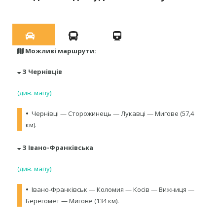
Можливі маршрути:
З Чернівців
(див. мапу)
•
Чернівці — Сторожинець — Лукавці — Мигове (57,4
км).
З Івано-Франківська
(див. мапу)
•
Івано-Франківськ — Коломия — Косів — Вижниця —
Берегомет — Мигове (134 км).