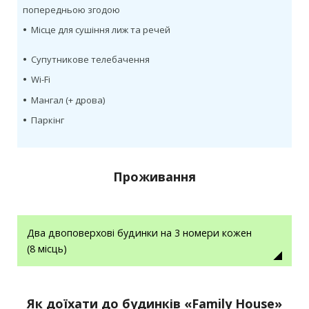
попередньою згодою
•
Місце для сушіння лиж та речей
•
Супутникове телебачення
•
Wi-Fi
•
Мангал (+ дрова)
•
Паркінг
Проживання
Два двоповерхові будинки на 3 номери кожен
(8 місць)
Як доїхати до будинків «Family House»