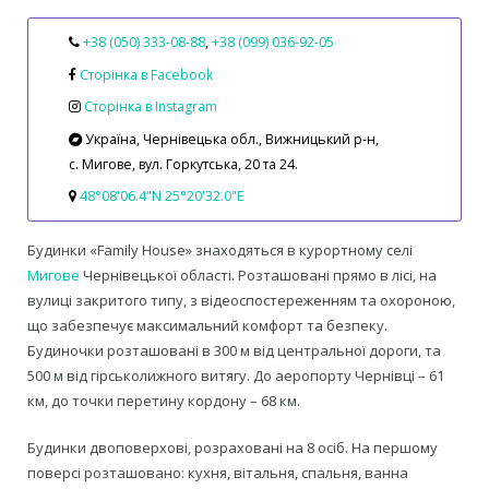
+38 (050) 333‑08‑88
,
+38 (099) 036‑92‑05
Сторінка в Facebook
Сторінка в Instagram
Україна, Чернівецька обл., Вижницький р‑н,
с. Мигове, вул. Горкутська, 20 та 24.
48°08'06.4"N 25°20'32.0"E
Будинки «Family House» знаходяться в курортному селі
Мигове
Чернівецької області. Розташовані прямо в лісі, на
вулиці закритого типу, з відеоспостереженням та охороною,
що забезпечує максимальний комфорт та безпеку.
Будиночки розташовані в 300 м від центральної дороги, та
500 м від гірськолижного витягу. До аеропорту Чернівці – 61
км, до точки перетину кордону – 68 км.
Будинки двоповерхові, розраховані на 8 осіб. На першому
поверсі розташовано: кухня, вітальня, спальня, ванна