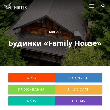
Населені пункти
Курорти
МИГОВЕ
Будинки «Family House»
Дитячі табори
Магазини
Нерухомість
ФОТО
ПОСЛУГИ
ПРОЖИВАННЯ
ЯК ДОЇХАТИ
МАПА
ПОГОДА