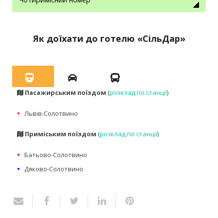
Як доїхати до готелю «СільДар»
Пасажирським поїздом
(
розклад по станції
)
•
Львів-Солотвино
Приміським поїздом
(
розклад по станції
)
•
Батьово-Солотвино
•
Дяково-Солотвино