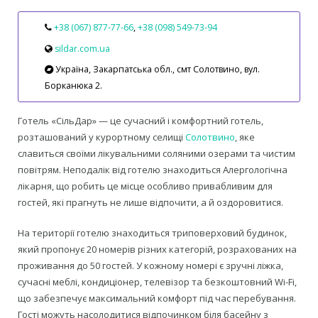
+38 (067) 877-77-66
,
+38 (098) 549-73-94
sildar.com.ua
Україна, Закарпатська обл., смт Солотвино, вул.
Борканюка 2.
Готель «СільДар» — це сучасний і комфортний готель,
розташований у курортному селищі
Солотвино
, яке
славиться своїми лікувальними соляними озерами та чистим
повітрям. Неподалік від готелю знаходиться Алергологічна
лікарня, що робить це місце особливо привабливим для
гостей, які прагнуть не лише відпочити, а й оздоровитися.
На території готелю знаходиться триповерховий будинок,
який пропонує 20 номерів різних категорій, розрахованих на
проживання до 50 гостей. У кожному номері є зручні ліжка,
сучасні меблі, кондиціонер, телевізор та безкоштовний Wi-Fi,
що забезпечує максимальний комфорт під час перебування.
Гості можуть насолодитися відпочинком біля басейну з