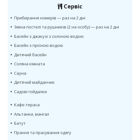
Сервіс
•
Прибирання номерів — раз на 2 дні
•
Зміна постелі та рушників (2 на особу) — раз на 2 дні
•
Басейн з джакузі з солоною водою
•
Басейн з прісною водою
•
Дитячий басейн
•
Соляна кімната
•
Сауна
•
Дитячий майданчик
•
Садові гойдалки
•
Кафе-тераса
•
Альтанки, мангал
•
Батут
•
Прання та прасування одягу