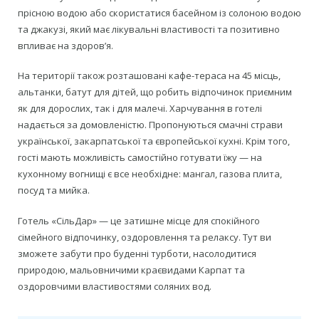
прісною водою або скористатися басейном із солоною водою
та джакузі, який має лікувальні властивості та позитивно
впливає на здоров’я.
На території також розташовані кафе-тераса на 45 місць,
альтанки, батут для дітей, що робить відпочинок приємним
як для дорослих, так і для малечі. Харчування в готелі
надається за домовленістю. Пропонуються смачні страви
української, закарпатської та європейської кухні. Крім того,
гості мають можливість самостійно готувати їжу — на
кухонному вогнищі є все необхідне: мангал, газова плита,
посуд та мийка.
Готель «СільДар» — це затишне місце для спокійного
сімейного відпочинку, оздоровлення та релаксу. Тут ви
зможете забути про буденні турботи, насолодитися
природою, мальовничими краєвидами Карпат та
оздоровчими властивостями соляних вод.