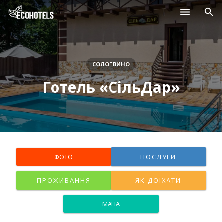
Населені пункти
Курорти
СОЛОТВИНО
Готель «СільДар»
Дитячі табори
Магазини
Нерухомість
ФОТО
ПОСЛУГИ
ПРОЖИВАННЯ
ЯК ДОЇХАТИ
МАПА