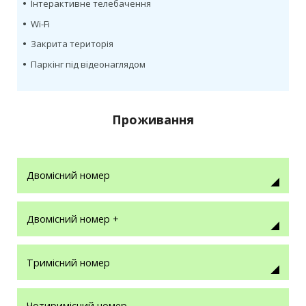
•
Інтерактивне телебачення
•
Wi-Fi
•
Закрита територія
•
Паркінг під відеонаглядом
Проживання
Двомісний номер
Двомісний номер +
Тримісний номер
Чотиримісний номер