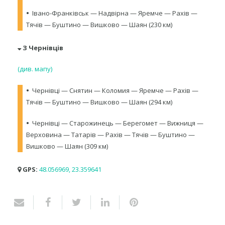
•
Івано-Франківськ — Надвірна — Яремче — Рахів —
Тячів — Буштино — Вишково — Шаян (230 км)
З Чернівців
(див. мапу)
•
Чернівці — Снятин — Коломия — Яремче — Рахів —
Тячів — Буштино — Вишково — Шаян (294 км)
•
Чернівці — Старожинець — Берегомет — Вижниця —
Верховина — Татарів — Рахів — Тячів — Буштино —
Вишково — Шаян (309 км)
GPS:
48.056969, 23.359641