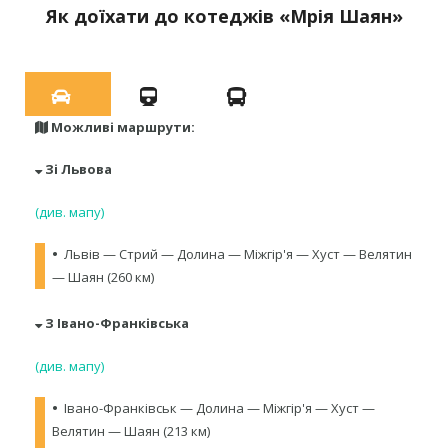
Як доїхати до котеджів «Мрія Шаян»
Можливі маршрути:
Зі Львова
(див. мапу)
•
Львів — Стрий — Долина — Міжгір'я — Хуст — Велятин
— Шаян (260 км)
З Івано-Франківська
(див. мапу)
•
Івано-Франківськ — Долина — Міжгір'я — Хуст —
Велятин — Шаян (213 км)