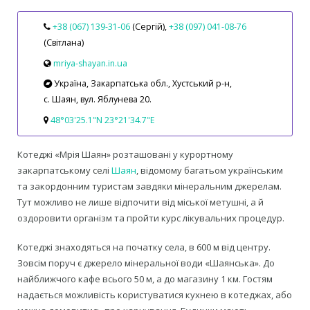
+38 (067) 139‑31‑06
(Сергій),
+38 (097) 041‑08‑76
(Світлана)
mriya-shayan.in.ua
Україна, Закарпатська обл., Хустський р-н,
с. Шаян, вул. Яблунева 20.
48°03'25.1"N 23°21'34.7"E
Котеджі «Мрія Шаян» розташовані у курортному
закарпатському селі
Шаян
, відомому багатьом українським
та закордонним туристам завдяки мінеральним джерелам.
Тут можливо не лише відпочити від міської метушні, а й
оздоровити організм та пройти курс лікувальних процедур.
Котеджі знаходяться на початку села, в 600 м від центру.
Зовсім поруч є джерело мінеральної води «Шаянська». До
найближчого кафе всього 50 м, а до магазину 1 км. Гостям
надається можливість користуватися кухнею в котеджах, або