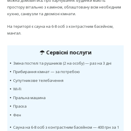
можна домовитись про харчування. Будинки мають
простору вітальню з каміном, облаштовану всім необхідним
кухню, санвузли та двомісні кімнати.
На території є сауна на 6-8 осіб з контрастним басейном,
мангал.
Сервісні послуги
•
Зміна постелі та рушників (2 на особу) — раз на 3 дні
•
Прибирання кімнат — за потребою
•
Супутникове телебачення
•
Wi-Fi
•
Пральна машина
•
Праска
•
Фен
•
Сауна на 6-8 осіб з контрастним басейном — 400 грн за 1