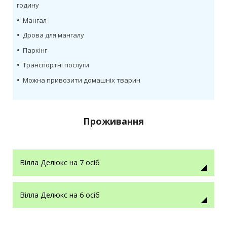
годину
•
Мангал
•
Дрова для мангалу
•
Паркінг
•
Транспортні послуги
•
Можна привозити домашніх тварин
Проживання
Вілла Делюкс на 7 осіб
Вілла Делюкс на 6 осіб