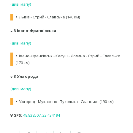
(див. мапу)
•
Львів - Стрий - Славське (140 км)
З Івано-Франківська
(див. мапу)
•
Івано-Франківськ - Калуш - Долина - Стрий - Славське
(170 км)
З Ужгорода
(див. мапу)
•
Ужгород - Мукачево - Тухолька - Славське (190 км)
GPS:
48.838507, 23.434194