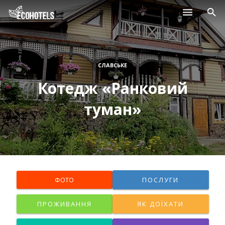
Населені пункти
Курорти
СЛАВСЬКЕ
Котедж «Ранковий
Дитячі табори
туман»
Магазини
Нерухомість
ФОТО
ПОСЛУГИ
ПРОЖИВАННЯ
ЯК ДОЇХАТИ