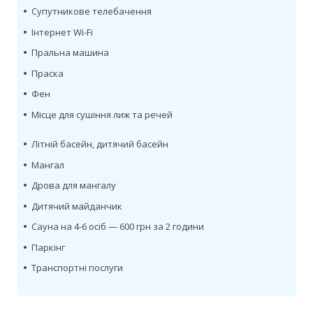
•
Супутникове телебачення
•
Інтернет Wi-Fi
•
Пральна машина
•
Праска
•
Фен
•
Місце для сушіння лиж та речей
•
Літній басейн, дитячий басейн
•
Мангал
•
Дрова для мангалу
•
Дитячий майданчик
•
Сауна на 4-6 осіб — 600 грн за 2 години
•
Паркінг
•
Транспортні послуги