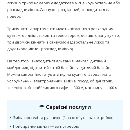
ліжка. У трьох номерах є додаткове місце - односпальне або
розкладне ліжко. Санвузол роздільний, знаходиться на
поверсі.
Трикімнатні апартаменти мають вітальню з розкладним
кутком, обіднім столом та телевізором, облаштовану кухню,
три двомісні кімнати з санвузлом (двоспальне ліжко та
додаткове місце - розкладне ліжко).
На території знаходиться альтанка, мангал, дитячий
майданчик, відкритий літній басейн та дитячий басейн.
Можна самостійно готувати їжу на кухні - є газова плита,
холодильник, електрочайник, мийка, посуд, обідні столи,
телевізор. До найближчого кафе — 300 м, магазину — 100 м.
Сервісні послуги
•
Зміна постелі та рушників (1 на особу) — за потребою
•
Прибирання кімнат — за потребою