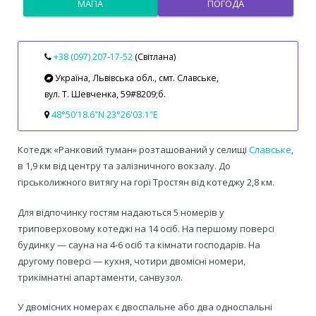
МАПА
ПОГОДА
+38 (097) 207‑17‑52
(Світлана)
Україна, Львівська обл., смт. Славське,
вул. Т. Шевченка, 59#8209;б.
48°50'18.6"N 23°26'03.1"E
Котедж «Ранковий туман» розташований у селищі
Славське
,
в 1,9 км від центру та залізничного вокзалу. До
гірськолижного витягу на горі Тростян від котеджу 2,8 км.
Для відпочинку гостям надаються 5 номерів у
триповерховому котеджі на 14 осіб. На першому поверсі
будинку — сауна на 4-6 осіб та кімнати господарів. На
другому поверсі — кухня, чотири двомісні номери,
трикімнатні апартаменти, санвузол.
У двомісних номерах є двоспальне або два односпальні