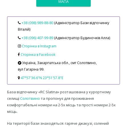
МАПА
+38 (098) 989‑88‑80
(Адміністратор Бази відпочинку
Віталій)
+38 (096) 407-99-89
(Адміністратор Будиночків Алла)
Сторінка в Instagram
Сторінка в Facebook
Україна, Закарпатська обл., смт Солотвино,
вул Гагаріна 99.
47°57'36.6"N 23°51'57.8"E
База відпочинку «RC Slatina» розташована у курортному
селищі
Солотвино
та пропонує для проживання
комфортабельні номери на 2-5х місць та прості номери 2-5х
місць.
На території бази знаходяться: гаряче джакузі, солений