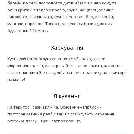
басейн, прісний дорослий та дитячий (всі з підігрівом), та
один критий із теплою водою, сауна, чан(працює лише
зимою), соляна кімната, кухня, ресторан-бар, альтанки,
мангали, парковка. Також недалеко від бази здаються
будиночки 2-3х місць.
Харчування
Кухня для самообслуговування в якій знаходиться:
мікрохвильова піч, електрочайник, газова плита, раковина,
стіл зі стільцями (без посуди) або в ресторанчику на території
по меню!
Лікування
На території бази є клініка. Основний напрямок -
посттравматична реабілітація після інсульту, лікування
остеохондрозу, шкірні захворювання.