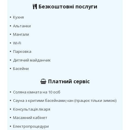
Безкоштовні послуги
•
Кухня
•
Альтанки
•
Мангали
•
Wi-Fi
•
Парковка
•
Дитячий майданчик
•
Басейни
Платний сервіс
•
Соляна кімната на 10 осіб
•
Сауна з критими басейнами,чан (працює тільки зимою)
•
Консультація лікаря
•
Масажний кабінет
•
Електропроцедури