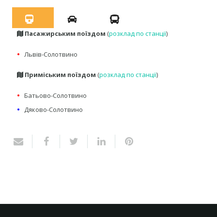
Пасажирським поїздом
(
розклад по станції
)
•
Львів-Солотвино
Приміським поїздом
(
розклад по станції
)
•
Батьово-Солотвино
•
Дяково-Солотвино