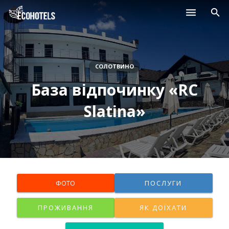
Населені пункти
Курорти
СОЛОТВИНО
База відпочинку «RC
Дитячі табори
Slatina»
Магазини
Нерухомість
ФОТО
ПОСЛУГИ
ПРОЖИВАННЯ
ЯК ДОЇХАТИ