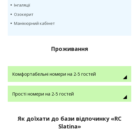
•
Інгаляції
•
Озокерит
•
Манікюрний кабінет
Проживання
Комфортабельні номери на 2-5 гостей
Прості номери на 2-5 гостей
Як доїхати до бази відпочинку «RC
Slatina»