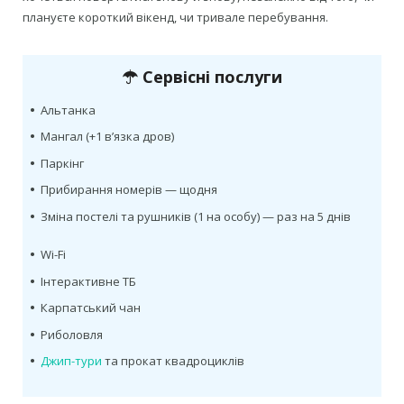
плануєте короткий вікенд, чи тривале перебування.
Сервісні послуги
•
Альтанка
•
Мангал (+1 в’язка дров)
•
Паркінг
•
Прибирання номерів — щодня
•
Зміна постелі та рушників (1 на особу) — раз на 5 днів
•
Wi-Fi
•
Інтерактивне ТБ
•
Карпатський чан
•
Риболовля
•
Джип-тури
та прокат квадроциклів