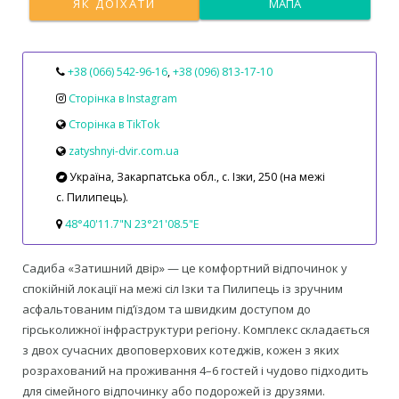
ЯК ДОЇХАТИ
МАПА
+38 (066) 542‑96‑16
,
+38 (096) 813‑17‑10
Сторінка в Instagram
Сторінка в TikTok
zatyshnyi-dvir.com.ua
Україна, Закарпатська обл., с. Ізки, 250 (на межі
с. Пилипець).
48°40'11.7"N 23°21'08.5"E
Садиба «Затишний двір» — це комфортний відпочинок у
спокійній локації на межі сіл Ізки та Пилипець із зручним
асфальтованим під’їздом та швидким доступом до
гірськолижної інфраструктури регіону. Комплекс складається
з двох сучасних двоповерхових котеджів, кожен з яких
розрахований на проживання 4–6 гостей і чудово підходить
для сімейного відпочинку або подорожей із друзями.