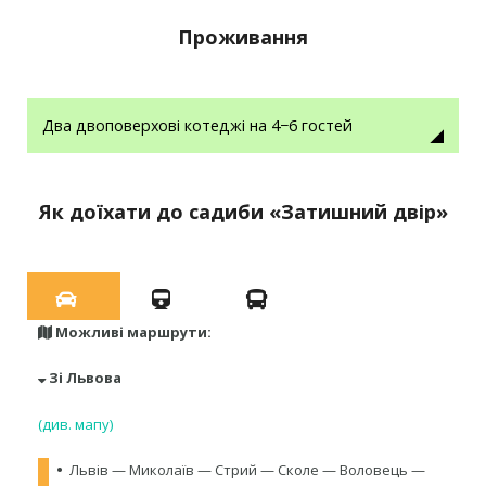
Проживання
Два двоповерхові котеджі на 4−6 гостей
Як доїхати до садиби «Затишний двір»
Можливі маршрути:
Зі Львова
(див. мапу)
•
Львів — Миколаїв — Стрий — Сколе — Воловець —