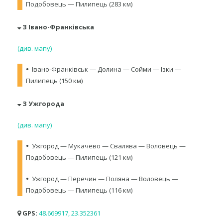
Подобовець — Пилипець (283 км)
З Івано-Франківська
(див. мапу)
•
Івано-Франківськ — Долина — Сойми — Ізки —
Пилипець (150 км)
З Ужгорода
(див. мапу)
•
Ужгород — Мукачево — Свалява — Воловець —
Подобовець — Пилипець (121 км)
•
Ужгород — Перечин — Поляна — Воловець —
Подобовець — Пилипець (116 км)
GPS:
48.669917, 23.352361