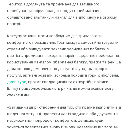
Територія доглянута та продумана для затишного
перебування: поруч працює продуктовий магазин,
облаштовано альтанку й мангал для відпочинку на свіжому
повітрі.
Котеджі оснащені всім необхідним для тривалого та
комфортного проживання. Гості можуть самостійно готувати
страви або відвідувати заклади харчування поблизу. У
вартість проживання входять паркінг, щоденне прибирання,
користування мангалом, зберігання багажу, праска та фен. За
додатковою домовленістю доступні сауна, транспортні
послуги, активні розваги, зокрема походи в гори, риболовля,
джип-тури
, прокат квадроциклів та екскурсійні поїздки.
Влітку приваблює близькість річки, де можна освіжитися у
спекотні дні.
«Затишний двір» створений для тих, хто прагне відпочити від
щоденної метушні, провести час із родиною або друзями та
насолодитися природою і комфортом. Це місце, куди
хочеться повертатися знову й знову, незалежно від того, чи