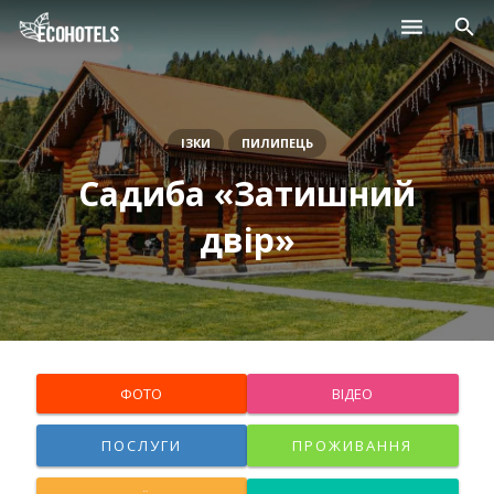
Населені пункти
Курорти
ІЗКИ
ПИЛИПЕЦЬ
Садиба «Затишний
Дитячі табори
двір»
Магазини
Нерухомість
ФОТО
ВІДЕО
ПОСЛУГИ
ПРОЖИВАННЯ