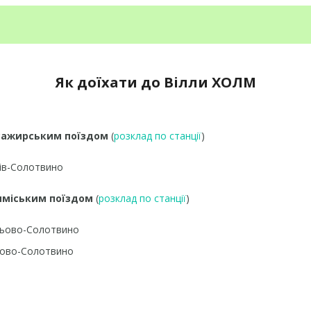
Як доїхати до Вілли ХОЛМ
ажирським поїздом
(
розклад по станції
)
в-Солотвино
міським поїздом
(
розклад по станції
)
ьово-Солотвино
ово-Солотвино