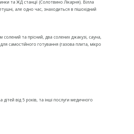
инки та ЖД станції (Солотвино Лікарня). Вілла
етушні, але одно час, знаходиться в пішохідний
 солений та прісний, два солених джакузі, сауна,
 для самостійного готування (газова плита, мікро
 дітей від 5 років, та інші послуги медичного