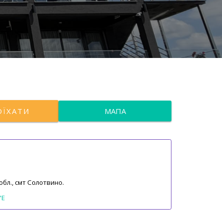
ОЇХАТИ
МАПА
обл., смт Солотвино.
"E