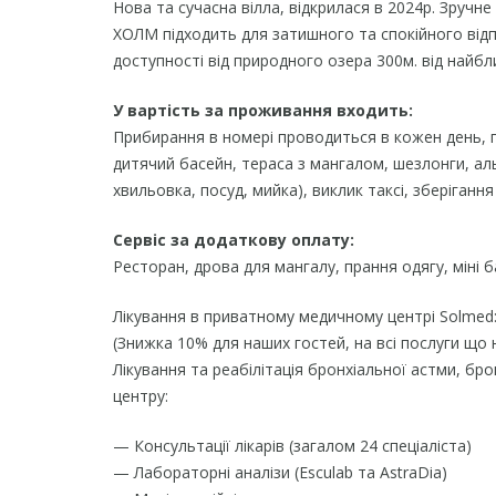
Нова та сучасна вілла, відкрилася в 2024р. Зручн
ХОЛМ підходить для затишного та спокійного відпо
доступності від природного озера 300м. від найбл
У вартість за проживання входить:
Прибирання в номері проводиться в кожен день, по
дитячий басейн, тераса з мангалом, шезлонги, аль
хвильовка, посуд, мийка), виклик таксі, зберігання
Сервіс за додаткову оплату:
Ресторан, дрова для мангалу, прання одягу, міні б
Лікування в приватному медичному центрі Solmed
(Знижка 10% для наших гостей, на всі послуги що
Лікування та реабілітація бронхіальної астми, брон
центру:
— Консультації лікарів (загалом 24 спеціаліста)
— Лабораторні аналізи (Esculab та AstraDia)