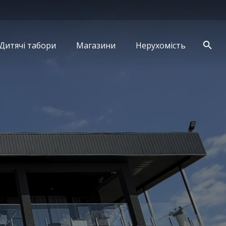
Дитячі табори
Магазини
Нерухомість