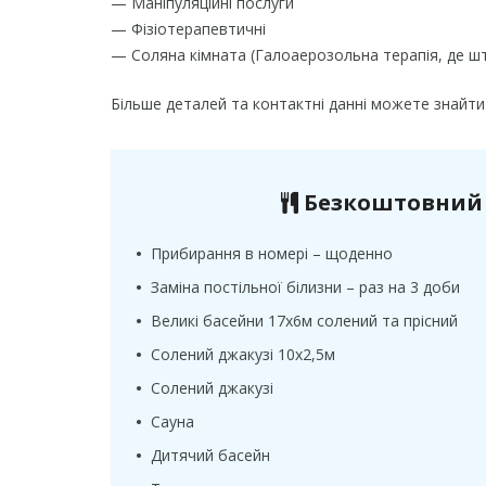
— Маніпуляційні послуги
— Фізіотерапевтичні
— Соляна кімната (Галоаерозольна терапія, де ш
Більше деталей та контактні данні можете знайти
Безкоштовний 
•
Прибирання в номері – щоденно
•
Заміна постільної білизни – раз на 3 доби
•
Великі басейни 17х6м солений та прісний
•
Солений джакузі 10х2,5м
•
Солений джакузі
•
Сауна
•
Дитячий басейн