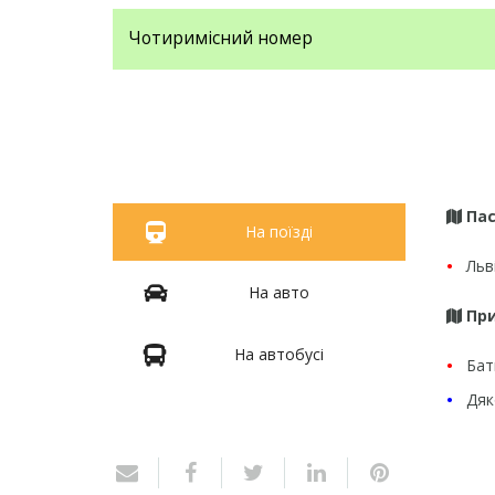
Чотиримісний номер
Пас
На поїзді
•
Льві
На авто
При
На автобусі
•
Бат
•
Дяк