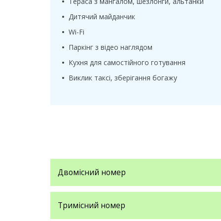
•
Тераса з мангалом, шезлонги, альтанки
•
Дитячий майданчик
•
Wi-Fi
•
Паркінг з відео наглядом
•
Кухня для самостійного готування
•
Виклик таксі, зберігання богажу
Двомісний номер
Тримісний номер