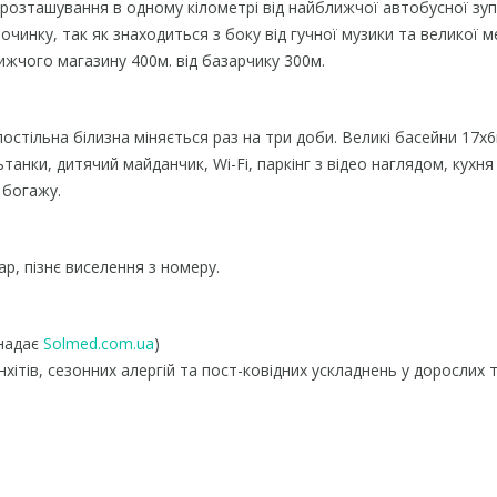
е розташування в одному кілометрі від найближчої автобусної зуп
чинку, так як знаходиться з боку від гучної музики та великої м
ижчого магазину 400м. від базарчику 300м.
стільна білизна міняється раз на три доби. Великі басейни 17х6м
танки, дитячий майданчик, Wi-Fi, паркінг з відео наглядом, кухня
 богажу.
ар, пізнє виселення з номеру.
:
 надає
Solmed.com.ua
)
хітів, сезонних алергій та пост-ковідних ускладнень у дорослих та