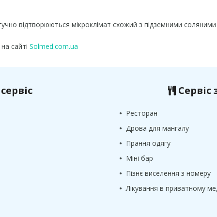
тучно відтворюються мікроклімат схожий з підземними соляними
 на сайті
Solmed.com.ua
сервіс
Сервіс 
•
Ресторан
•
Дрова для мангалу
•
Прання одягу
•
Міні бар
•
Пізнє виселення з номеру
•
Лікування в приватному ме