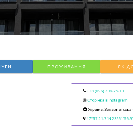
ЛУГИ
ПРОЖИВАННЯ
ЯК Д
+38 (096) 209-75-13
Сторінка в Instagram
Україна, Закарпатська 
47°57'21.7"N 23°51'56.9