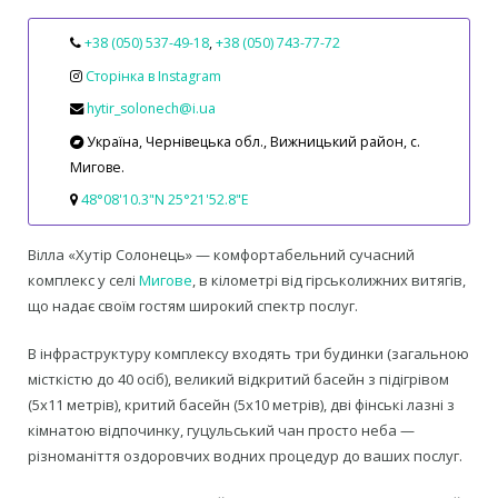
+38 (050) 537-49-18
,
+38 (050) 743-77-72
Сторінка в Instagram
hytir_solonech@i.ua
Україна, Чернівецька обл., Вижницький район, с.
Мигове.
48°08'10.3"N 25°21'52.8"E
Вілла «Хутір Солонець» — комфортабельний сучасний
комплекс у селі
Мигове
, в кілометрі від гірськолижних витягів,
що надає своїм гостям широкий спектр послуг.
В інфраструктуру комплексу входять три будинки (загальною
місткістю до 40 осіб), великий відкритий басейн з підігрівом
(5х11 метрів), критий басейн (5х10 метрів), дві фінські лазні з
кімнатою відпочинку, гуцульський чан просто неба —
різноманіття оздоровчих водних процедур до ваших послуг.