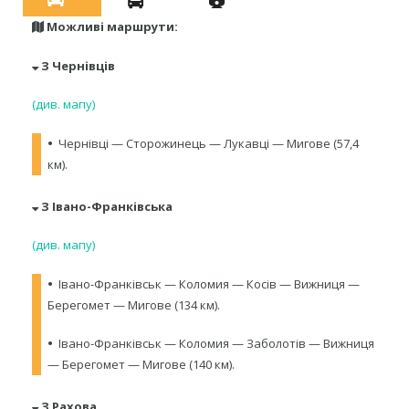
Можливі маршрути:
З Чернівців
(див. мапу)
•
Чернівці — Сторожинець — Лукавці — Мигове (57,4
км).
З Івано-Франківська
(див. мапу)
•
Івано-Франківськ — Коломия — Косів — Вижниця —
Берегомет — Мигове (134 км).
•
Івано-Франківськ — Коломия — Заболотів — Вижниця
— Берегомет — Мигове (140 км).
З Рахова