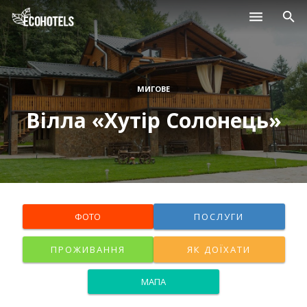
Населені пункти
Курорти
МИГОВЕ
Вілла «Хутір Солонець»
Дитячі табори
Магазини
Нерухомість
ФОТО
ПОСЛУГИ
ПРОЖИВАННЯ
ЯК ДОЇХАТИ
МАПА