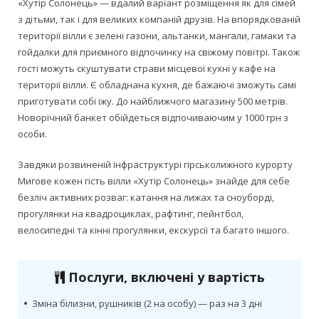
«Хутір Солонець» — вдалий варіант розміщення як для сімей
з дітьми, так і для великих компаній друзів. На впорядкованій
території вілли є зелені газони, альтанки, мангали, гамаки та
гойдалки для приємного відпочинку на свіжому повітрі. Також
гості можуть скуштувати страви місцевої кухні у кафе на
території вілли. Є обладнана кухня, де бажаючі зможуть самі
приготувати собі їжу. До найближчого магазину 500 метрів.
Новорічний банкет обійдеться відпочиваючим у 1000 грн з
особи.
Завдяки розвиненій інфраструктурі гірськолижного курорту
Мигове кожен гість вілли «Хутір Солонець» знайде для себе
безліч активних розваг: катання на лижах та сноуборді,
прогулянки на квадроциклах, рафтинг, пейнтбол,
велосипедні та кінні прогулянки, екскурсії та багато іншого.
Послуги, включені у вартість
•
Зміна білизни, рушників (2 на особу) — раз на 3 дні