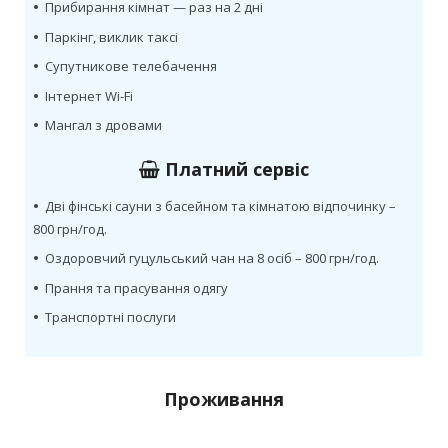
•
Прибирання кімнат — раз на 2 дні
•
Паркінг, виклик таксі
•
Супутникове телебачення
•
Інтернет Wi-Fi
•
Мангал з дровами
Платний сервіс
•
Дві фінські сауни з басейном та кімнатою відпочинку –
800 грн/год.
•
Оздоровчий гуцульський чан на 8 осіб – 800 грн/год.
•
Прання та прасування одягу
•
Транспортні послуги
Проживання